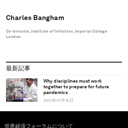
Charles Bangham
Co-director, Institute of Infection, Imperial College
London
最新記事
Why disciplines must work
together to prepare for future
pandemics
2021年07月15日
世界経済フォーラムについて