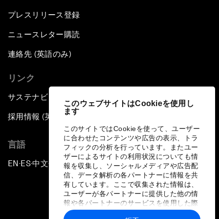
プレスリリース登録
ニュースレター購読
連絡先 (英語のみ)
リンク
サステナビリティへの取り組み
このウェブサイトはCookieを使用し
ます
採用情報 (英語のみ)
このサイトではCookieを使って、ユーザー
に合わせたコンテンツや広告の表示、トラ
言語
フィックの分析を行っています。またユー
ザーによるサイトの利用状況についても情
EN
ES
中文
日本語
▪
▪
▪
報を収集し、ソーシャルメディアや広告配
信、データ解析の各パートナーに情報を共
有しています。ここで収集された情報は、
ユーザーが各パートナーに提供した他の情
報や各パートナーのサービスを使用した際
に収集された情報と組み合わされ、各パー