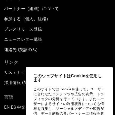
パートナー（組織）について
参加する（個人、組織）
プレスリリース登録
ニュースレター購読
連絡先 (英語のみ)
リンク
サステナビリティへの取り組み
このウェブサイトはCookieを使用し
ます
採用情報 (英語のみ)
このサイトではCookieを使って、ユーザー
に合わせたコンテンツや広告の表示、トラ
言語
フィックの分析を行っています。またユー
ザーによるサイトの利用状況についても情
EN
ES
中文
日本語
▪
▪
▪
報を収集し、ソーシャルメディアや広告配
信、データ解析の各パートナーに情報を共