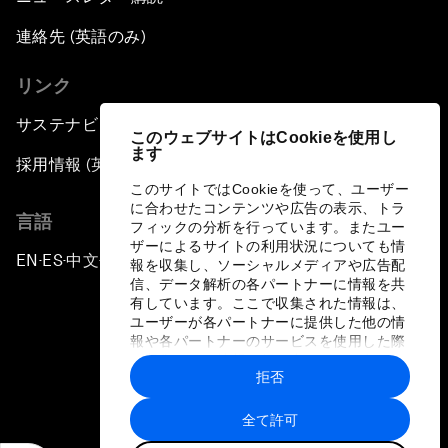
連絡先 (英語のみ)
リンク
サステナビリティへの取り組み
このウェブサイトはCookieを使用し
ます
採用情報 (英語のみ)
このサイトではCookieを使って、ユーザー
に合わせたコンテンツや広告の表示、トラ
言語
フィックの分析を行っています。またユー
ザーによるサイトの利用状況についても情
EN
ES
中文
日本語
▪
▪
▪
報を収集し、ソーシャルメディアや広告配
信、データ解析の各パートナーに情報を共
有しています。ここで収集された情報は、
ユーザーが各パートナーに提供した他の情
報や各パートナーのサービスを使用した際
に収集された情報と組み合わされ、各パー
拒否
トナーによって使用されることがありま
プライバシーポリシーと利用規約
す。
全て許可
サイトマップ