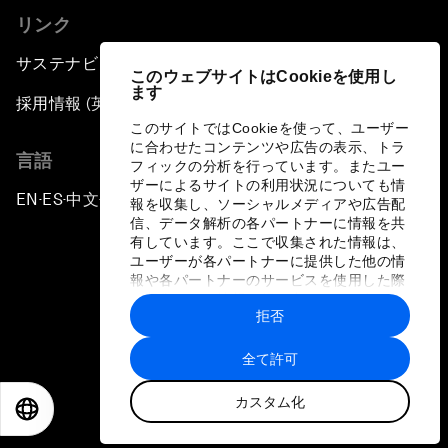
リンク
サステナビリティへの取り組み
このウェブサイトはCookieを使用し
ます
採用情報 (英語のみ)
このサイトではCookieを使って、ユーザー
に合わせたコンテンツや広告の表示、トラ
言語
フィックの分析を行っています。またユー
ザーによるサイトの利用状況についても情
EN
ES
中文
日本語
▪
▪
▪
報を収集し、ソーシャルメディアや広告配
信、データ解析の各パートナーに情報を共
有しています。ここで収集された情報は、
ユーザーが各パートナーに提供した他の情
報や各パートナーのサービスを使用した際
に収集された情報と組み合わされ、各パー
拒否
トナーによって使用されることがありま
プライバシーポリシーと利用規約
す。
全て許可
サイトマップ
カスタム化
©
2026
世界経済フォーラム
EN
ES
中文
日本語