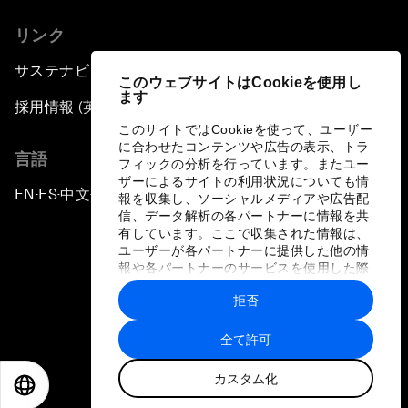
リンク
サステナビリティへの取り組み
このウェブサイトはCookieを使用し
ます
採用情報 (英語のみ)
このサイトではCookieを使って、ユーザー
に合わせたコンテンツや広告の表示、トラ
言語
フィックの分析を行っています。またユー
ザーによるサイトの利用状況についても情
EN
ES
中文
日本語
▪
▪
▪
報を収集し、ソーシャルメディアや広告配
信、データ解析の各パートナーに情報を共
有しています。ここで収集された情報は、
ユーザーが各パートナーに提供した他の情
報や各パートナーのサービスを使用した際
に収集された情報と組み合わされ、各パー
拒否
トナーによって使用されることがありま
プライバシーポリシーと利用規約
す。
全て許可
サイトマップ
カスタム化
©
2026
世界経済フォーラム
EN
ES
中文
日本語