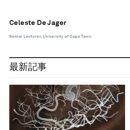
Celeste De Jager
Senior Lecturer, University of Cape Town
最新記事