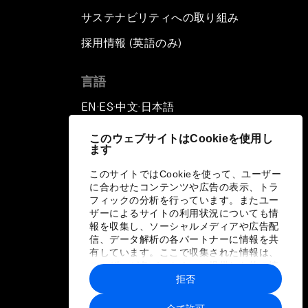
サステナビリティへの取り組み
採用情報 (英語のみ)
て
言語
EN
ES
中文
日本語
▪
▪
▪
このウェブサイトはCookieを使用し
ます
このサイトではCookieを使って、ユーザー
に合わせたコンテンツや広告の表示、トラ
フィックの分析を行っています。またユー
ザーによるサイトの利用状況についても情
報を収集し、ソーシャルメディアや広告配
信、データ解析の各パートナーに情報を共
有しています。ここで収集された情報は、
ユーザーが各パートナーに提供した他の情
報や各パートナーのサービスを使用した際
拒否
に収集された情報と組み合わされ、各パー
トナーによって使用されることがありま