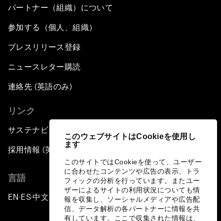
パートナー（組織）について
参加する（個人、組織）
プレスリリース登録
ニュースレター購読
連絡先 (英語のみ)
リンク
サステナビリティへの取り組み
このウェブサイトはCookieを使用し
ます
採用情報 (英語のみ)
このサイトではCookieを使って、ユーザー
に合わせたコンテンツや広告の表示、トラ
言語
フィックの分析を行っています。またユー
ザーによるサイトの利用状況についても情
EN
ES
中文
日本語
▪
▪
▪
報を収集し、ソーシャルメディアや広告配
信、データ解析の各パートナーに情報を共
有しています。ここで収集された情報は、