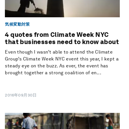
気候変動対策
4 quotes from Climate Week NYC
that businesses need to know about
Even though I wasn’t able to attend the Climate
Group’s Climate Week NYC event this year, I kept a
steady eye on the buzz. As ever, the event has
brought together a strong coalition of en...
2016年09月30日