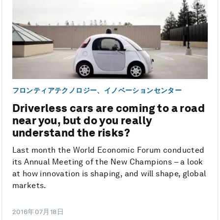
フロンティアテクノロジー、イノベーションセンター
Driverless cars are coming to a road
near you, but do you really
understand the risks?
Last month the World Economic Forum conducted
its Annual Meeting of the New Champions – a look
at how innovation is shaping, and will shape, global
markets.
2016年07月18日