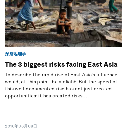
深層地理学
The 3 biggest risks facing East Asia
To describe the rapid rise of East Asia's influence
would, at this point, be a cliché. But the speed of
this well-documented rise has not just created
opportunities; it has created risks....
2016年06月08日