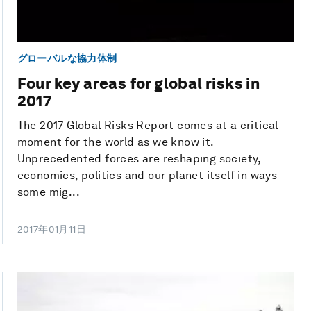
グローバルな協力体制
Four key areas for global risks in
2017
The 2017 Global Risks Report comes at a critical
moment for the world as we know it.
Unprecedented forces are reshaping society,
economics, politics and our planet itself in ways
some mig...
2017年01月11日