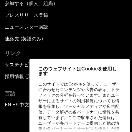
参加する（個人、組織）
プレスリリース登録
ニュースレター購読
連絡先 (英語のみ)
リンク
サステナビリティへの取り組み
このウェブサイトはCookieを使用し
ます
採用情報 (英語のみ)
このサイトではCookieを使って、ユーザー
に合わせたコンテンツや広告の表示、トラ
言語
フィックの分析を行っています。またユー
ザーによるサイトの利用状況についても情
EN
ES
中文
日本語
▪
▪
▪
報を収集し、ソーシャルメディアや広告配
信、データ解析の各パートナーに情報を共
有しています。ここで収集された情報は、
ユーザーが各パートナーに提供した他の情
報や各パートナーのサービスを使用した際