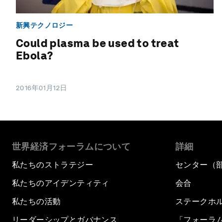
新興テクノロジー
Could plasma be used to treat
Ebola?
2016年01月12日
世界経済フォーラムについて
詳細
私たちのストラテジー
センター（
私たちのアイデンティティ
会合
私たちの活動
ステークホ
リーダーシップとガバナンス
「フォーラ