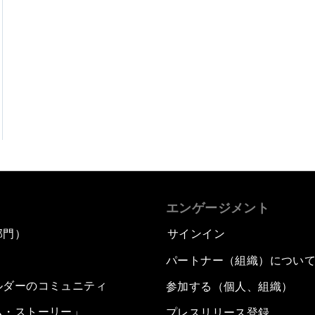
エンゲージメント
部門）
サインイン
パートナー（組織）につい
ルダーのコミュニティ
参加する（個人、組織）
ム・ストーリー」
プレスリリース登録