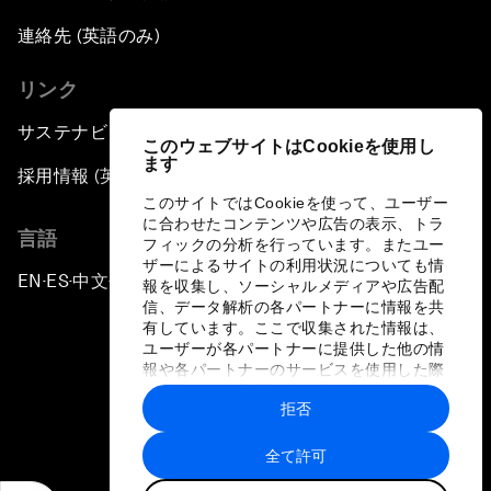
連絡先 (英語のみ)
リンク
サステナビリティへの取り組み
このウェブサイトはCookieを使用し
ます
採用情報 (英語のみ)
このサイトではCookieを使って、ユーザー
に合わせたコンテンツや広告の表示、トラ
言語
フィックの分析を行っています。またユー
ザーによるサイトの利用状況についても情
EN
ES
中文
日本語
▪
▪
▪
報を収集し、ソーシャルメディアや広告配
信、データ解析の各パートナーに情報を共
有しています。ここで収集された情報は、
ユーザーが各パートナーに提供した他の情
報や各パートナーのサービスを使用した際
に収集された情報と組み合わされ、各パー
拒否
トナーによって使用されることがありま
プライバシーポリシーと利用規約
す。
全て許可
サイトマップ