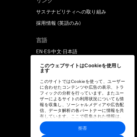
リンク
サステナビリティへの取り組み
採用情報 (英語のみ)
て
言語
EN
ES
中文
日本語
▪
▪
▪
このウェブサイトはCookieを使用し
ます
このサイトではCookieを使って、ユーザー
に合わせたコンテンツや広告の表示、トラ
フィックの分析を行っています。またユー
ザーによるサイトの利用状況についても情
報を収集し、ソーシャルメディアや広告配
信、データ解析の各パートナーに情報を共
有しています。ここで収集された情報は、
ユーザーが各パートナーに提供した他の情
報や各パートナーのサービスを使用した際
拒否
に収集された情報と組み合わされ、各パー