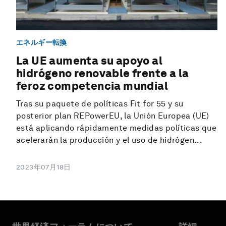
エネルギー転換
La UE aumenta su apoyo al
hidrógeno renovable frente a la
feroz competencia mundial
Tras su paquete de políticas Fit for 55 y su
posterior plan REPowerEU, la Unión Europea (UE)
está aplicando rápidamente medidas políticas que
acelerarán la producción y el uso de hidrógen...
2023年07月18日