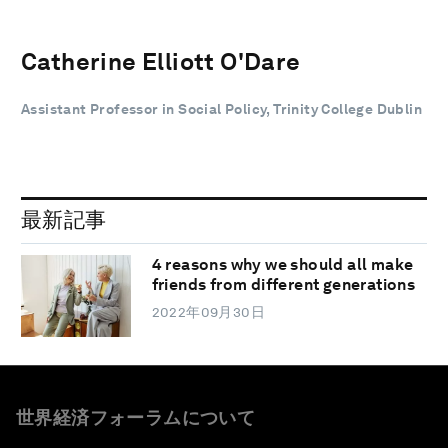
Catherine Elliott O'Dare
Assistant Professor in Social Policy, Trinity College Dublin
最新記事
4 reasons why we should all make
friends from different generations
2022年09月30日
世界経済フォーラムについて