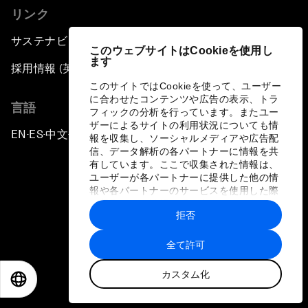
リンク
サステナビリティへの取り組み
このウェブサイトはCookieを使用し
ます
採用情報 (英語のみ)
このサイトではCookieを使って、ユーザー
に合わせたコンテンツや広告の表示、トラ
言語
フィックの分析を行っています。またユー
ザーによるサイトの利用状況についても情
EN
ES
中文
日本語
▪
▪
▪
報を収集し、ソーシャルメディアや広告配
信、データ解析の各パートナーに情報を共
有しています。ここで収集された情報は、
ユーザーが各パートナーに提供した他の情
報や各パートナーのサービスを使用した際
に収集された情報と組み合わされ、各パー
拒否
トナーによって使用されることがありま
プライバシーポリシーと利用規約
す。
全て許可
サイトマップ
カスタム化
©
2026
世界経済フォーラム
EN
ES
中文
日本語