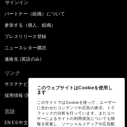
サインイン
パートナー（組織）について
参加する（個人、組織）
プレスリリース登録
ニュースレター購読
連絡先 (英語のみ)
リンク
サステナビリティへの取り組み
このウェブサイトはCookieを使用し
ます
採用情報 (英語のみ)
このサイトではCookieを使って、ユーザー
に合わせたコンテンツや広告の表示、トラ
言語
フィックの分析を行っています。またユー
ザーによるサイトの利用状況についても情
EN
ES
中文
日本語
▪
▪
▪
報を収集し、ソーシャルメディアや広告配