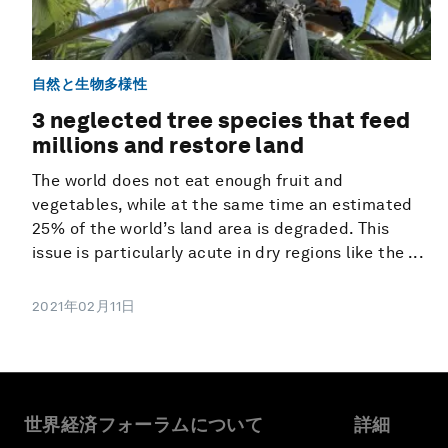
自然と生物多様性
3 neglected tree species that feed
millions and restore land
The world does not eat enough fruit and
vegetables, while at the same time an estimated
25% of the world’s land area is degraded. This
issue is particularly acute in dry regions like the ...
2021年02月11日
世界経済フォーラムについて
詳細