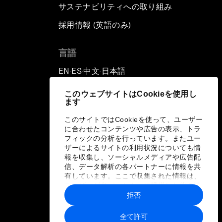
サステナビリティへの取り組み
採用情報 (英語のみ)
て
言語
EN
ES
中文
日本語
▪
▪
▪
このウェブサイトはCookieを使用し
ます
このサイトではCookieを使って、ユーザー
に合わせたコンテンツや広告の表示、トラ
フィックの分析を行っています。またユー
ザーによるサイトの利用状況についても情
報を収集し、ソーシャルメディアや広告配
信、データ解析の各パートナーに情報を共
有しています。ここで収集された情報は、
ユーザーが各パートナーに提供した他の情
報や各パートナーのサービスを使用した際
拒否
に収集された情報と組み合わされ、各パー
トナーによって使用されることがありま
全て許可