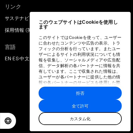
リンク
サステナビリティへの取り組み
このウェブサイトはCookieを使用し
ます
採用情報 (英語のみ)
このサイトではCookieを使って、ユーザー
に合わせたコンテンツや広告の表示、トラ
言語
フィックの分析を行っています。またユー
ザーによるサイトの利用状況についても情
EN
ES
中文
日本語
▪
▪
▪
報を収集し、ソーシャルメディアや広告配
信、データ解析の各パートナーに情報を共
有しています。ここで収集された情報は、
ユーザーが各パートナーに提供した他の情
報や各パートナーのサービスを使用した際
に収集された情報と組み合わされ、各パー
拒否
トナーによって使用されることがありま
プライバシーポリシーと利用規約
す。
全て許可
サイトマップ
カスタム化
©
2026
世界経済フォーラム
EN
ES
中文
日本語