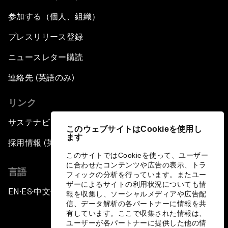
参加する（個人、組織）
プレスリリース登録
ニュースレター購読
連絡先 (英語のみ)
リンク
サステナビリティへの取り組み
このウェブサイトはCookieを使用し
ます
採用情報 (英語のみ)
このサイトではCookieを使って、ユーザー
に合わせたコンテンツや広告の表示、トラ
言語
フィックの分析を行っています。またユー
ザーによるサイトの利用状況についても情
EN
ES
中文
日本語
▪
▪
▪
報を収集し、ソーシャルメディアや広告配
信、データ解析の各パートナーに情報を共
有しています。ここで収集された情報は、
ユーザーが各パートナーに提供した他の情