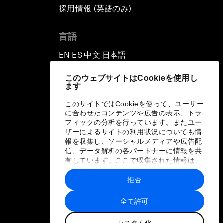
採用情報 (英語のみ)
て
言語
EN
ES
中文
日本語
▪
▪
▪
このウェブサイトはCookieを使用し
ます
このサイトではCookieを使って、ユーザー
に合わせたコンテンツや広告の表示、トラ
フィックの分析を行っています。またユー
ザーによるサイトの利用状況についても情
報を収集し、ソーシャルメディアや広告配
信、データ解析の各パートナーに情報を共
有しています。ここで収集された情報は、
ユーザーが各パートナーに提供した他の情
報や各パートナーのサービスを使用した際
拒否
に収集された情報と組み合わされ、各パー
トナーによって使用されることがありま
全て許可
す。
カスタム化