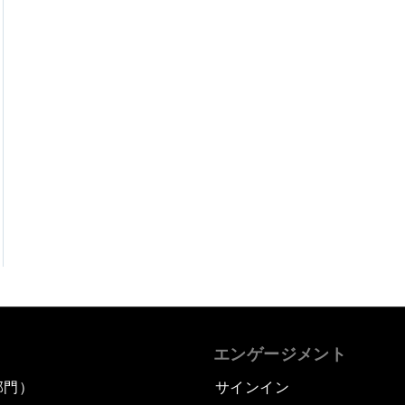
エンゲージメント
部門）
サインイン