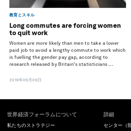
教育とスキル
Long commutes are forcing women
to quit work
Women are more likely than men to take a lower
paid job to avoid a lengthy commute to work which
is fuelling the gender pay gap, according to
research released by Britain's statisticians ...
2019年09月06日
世界経済フォーラムについて
詳細
私たちのストラテジー
センター（