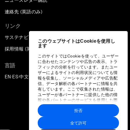
ニュースレター購読
連絡先 (英語のみ)
リンク
サステナビリティへの取り組み
このウェブサイトはCookieを使用し
ます
採用情報 (英語のみ)
このサイトではCookieを使って、ユーザー
に合わせたコンテンツや広告の表示、トラ
言語
フィックの分析を行っています。またユー
ザーによるサイトの利用状況についても情
EN
ES
中文
日本語
▪
▪
▪
報を収集し、ソーシャルメディアや広告配
信、データ解析の各パートナーに情報を共
有しています。ここで収集された情報は、
ユーザーが各パートナーに提供した他の情
報や各パートナーのサービスを使用した際
に収集された情報と組み合わされ、各パー
拒否
トナーによって使用されることがありま
プライバシーポリシーと利用規約
す。
全て許可
サイトマップ