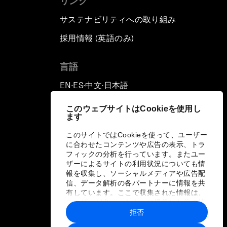
リンク
サステナビリティへの取り組み
採用情報 (英語のみ)
て
言語
EN
ES
中文
日本語
▪
▪
▪
このウェブサイトはCookieを使用し
ます
このサイトではCookieを使って、ユーザー
に合わせたコンテンツや広告の表示、トラ
フィックの分析を行っています。またユー
ザーによるサイトの利用状況についても情
報を収集し、ソーシャルメディアや広告配
信、データ解析の各パートナーに情報を共
有しています。ここで収集された情報は、
ユーザーが各パートナーに提供した他の情
報や各パートナーのサービスを使用した際
拒否
に収集された情報と組み合わされ、各パー