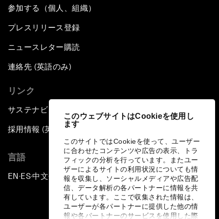
参加する（個人、組織）
プレスリリース登録
ニュースレター購読
連絡先 (英語のみ)
リンク
サステナビリティへの取り組み
このウェブサイトはCookieを使用し
ます
採用情報 (英語のみ)
このサイトではCookieを使って、ユーザー
に合わせたコンテンツや広告の表示、トラ
言語
フィックの分析を行っています。またユー
ザーによるサイトの利用状況についても情
EN
ES
中文
日本語
▪
▪
▪
報を収集し、ソーシャルメディアや広告配
信、データ解析の各パートナーに情報を共
有しています。ここで収集された情報は、
ユーザーが各パートナーに提供した他の情
報や各パートナーのサービスを使用した際