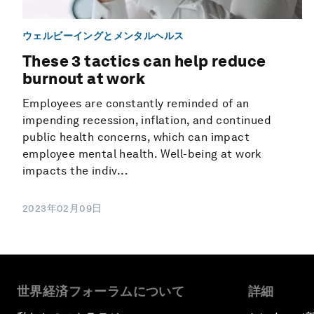
ウェルビーイングとメンタルヘルス
These 3 tactics can help reduce
burnout at work
Employees are constantly reminded of an
impending recession, inflation, and continued
public health concerns, which can impact
employee mental health. Well-being at work
impacts the indiv...
2023年02月09日
世界経済フォーラムについて
詳細