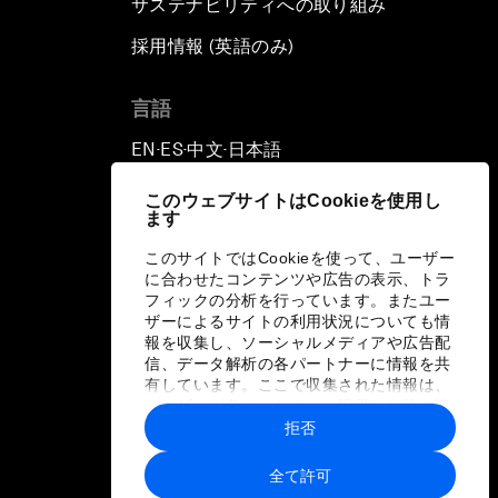
サステナビリティへの取り組み
採用情報 (英語のみ)
て
言語
EN
ES
中文
日本語
▪
▪
▪
このウェブサイトはCookieを使用し
ます
このサイトではCookieを使って、ユーザー
に合わせたコンテンツや広告の表示、トラ
フィックの分析を行っています。またユー
ザーによるサイトの利用状況についても情
報を収集し、ソーシャルメディアや広告配
信、データ解析の各パートナーに情報を共
有しています。ここで収集された情報は、
ユーザーが各パートナーに提供した他の情
報や各パートナーのサービスを使用した際
拒否
に収集された情報と組み合わされ、各パー
トナーによって使用されることがありま
全て許可
す。