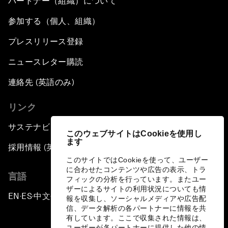
パートナー（組織）について
参加する（個人、組織）
プレスリリース登録
ニュースレター購読
連絡先 (英語のみ)
リンク
サステナビリティへの取り組み
このウェブサイトはCookieを使用し
ます
採用情報 (英語のみ)
このサイトではCookieを使って、ユーザー
に合わせたコンテンツや広告の表示、トラ
言語
フィックの分析を行っています。またユー
ザーによるサイトの利用状況についても情
EN
ES
中文
日本語
▪
▪
▪
報を収集し、ソーシャルメディアや広告配
信、データ解析の各パートナーに情報を共
有しています。ここで収集された情報は、
ユーザーが各パートナーに提供した他の情