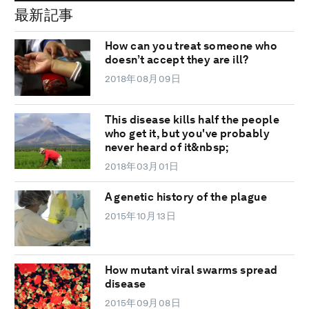
最新記事
How can you treat someone who
doesn’t accept they are ill?
2018年08月09日
This disease kills half the people
who get it, but you've probably
never heard of it&nbsp;
2018年03月01日
A genetic history of the plague
2015年10月13日
How mutant viral swarms spread
disease
2015年09月08日