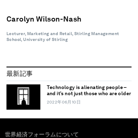
Carolyn Wilson-Nash
Lecturer, Marketing and Retail, Stirling Management
School, University of Stirling
最新記事
Technology is alienating people –
and it’s not just those who are older
2022年06月10日
世界経済フォーラムについて