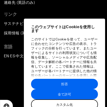
連絡先 (英語のみ)
リンク
サステナビリティへの取り組み
このウェブサイトはCookieを使用し
ます
採用情報 (英語のみ)
このサイトではCookieを使って、ユーザー
に合わせたコンテンツや広告の表示、トラ
言語
フィックの分析を行っています。またユー
ザーによるサイトの利用状況についても情
EN
ES
中文
日本語
▪
▪
▪
報を収集し、ソーシャルメディアや広告配
信、データ解析の各パートナーに情報を共
有しています。ここで収集された情報は、
ユーザーが各パートナーに提供した他の情
報や各パートナーのサービスを使用した際
に収集された情報と組み合わされ、各パー
拒否
トナーによって使用されることがありま
プライバシーポリシーと利用規約
す。
全て許可
サイトマップ
カスタム化
©
2026
世界経済フォーラム
EN
ES
中文
日本語