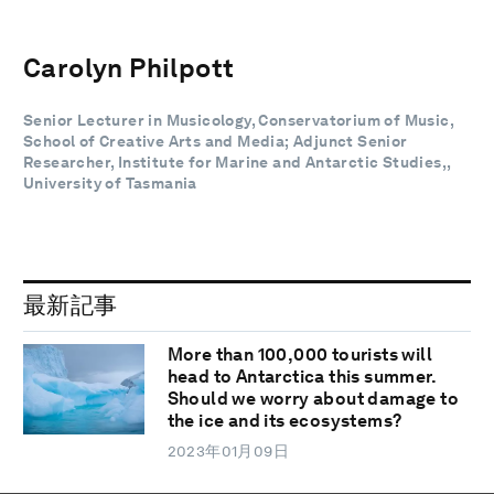
Carolyn Philpott
Senior Lecturer in Musicology, Conservatorium of Music,
School of Creative Arts and Media; Adjunct Senior
Researcher, Institute for Marine and Antarctic Studies,,
University of Tasmania
最新記事
More than 100,000 tourists will
head to Antarctica this summer.
Should we worry about damage to
the ice and its ecosystems?
2023年01月09日