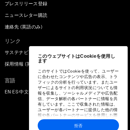
プレスリリース登録
ニュースレター購読
連絡先 (英語のみ)
リンク
サステナビリティへの取り組み
このウェブサイトはCookieを使用し
ます
採用情報 (英語のみ)
このサイトではCookieを使って、ユーザー
に合わせたコンテンツや広告の表示、トラ
言語
フィックの分析を行っています。またユー
ザーによるサイトの利用状況についても情
EN
ES
中文
日本語
▪
▪
▪
報を収集し、ソーシャルメディアや広告配
信、データ解析の各パートナーに情報を共
有しています。ここで収集された情報は、
ユーザーが各パートナーに提供した他の情
報や各パートナーのサービスを使用した際
に収集された情報と組み合わされ、各パー
拒否
トナーによって使用されることがありま