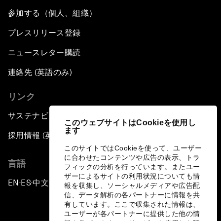
参加する（個人、組織）
プレスリリース登録
ニュースレター購読
連絡先 (英語のみ)
リンク
サステナビリティへの取り組み
このウェブサイトはCookieを使用し
ます
採用情報 (英語のみ)
このサイトではCookieを使って、ユーザー
に合わせたコンテンツや広告の表示、トラ
言語
フィックの分析を行っています。またユー
ザーによるサイトの利用状況についても情
EN
ES
中文
日本語
▪
▪
▪
報を収集し、ソーシャルメディアや広告配
信、データ解析の各パートナーに情報を共
有しています。ここで収集された情報は、
ユーザーが各パートナーに提供した他の情