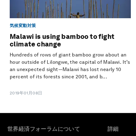
気候変動対策
Malawi is using bamboo to fight
climate change
Hundreds of rows of giant bamboo grow about an
hour outside of Lilongwe, the capital of Malawi. It’s
an unexpected sight—Malawi has lost nearly 10
percent of its forests since 2001, and b...
2019年01月08日
世界経済フォーラムについて
詳細