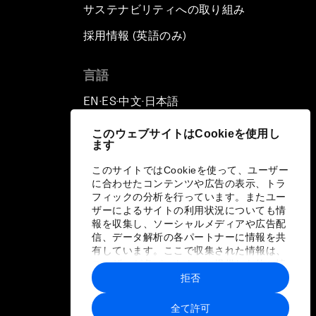
サステナビリティへの取り組み
採用情報 (英語のみ)
て
言語
EN
ES
中文
日本語
▪
▪
▪
このウェブサイトはCookieを使用し
ます
このサイトではCookieを使って、ユーザー
に合わせたコンテンツや広告の表示、トラ
フィックの分析を行っています。またユー
ザーによるサイトの利用状況についても情
報を収集し、ソーシャルメディアや広告配
信、データ解析の各パートナーに情報を共
有しています。ここで収集された情報は、
ユーザーが各パートナーに提供した他の情
報や各パートナーのサービスを使用した際
拒否
に収集された情報と組み合わされ、各パー
トナーによって使用されることがありま
全て許可