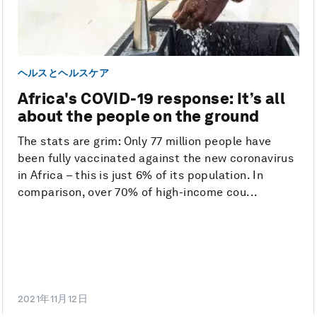
ヘルスとヘルスケア
Africa's COVID-19 response: It’s all
about the people on the ground
The stats are grim: Only 77 million people have
been fully vaccinated against the new coronavirus
in Africa – this is just 6% of its population. In
comparison, over 70% of high-income cou...
2021年11月12日