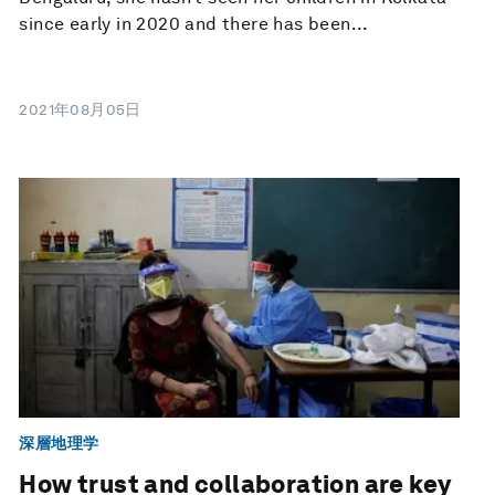
since early in 2020 and there has been...
2021年08月05日
深層地理学
How trust and collaboration are key