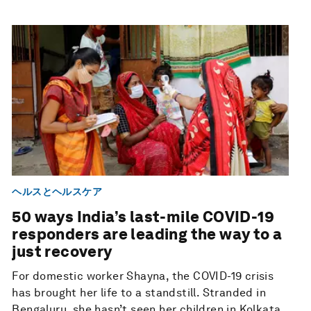
ヘルスとヘルスケア
50 ways India’s last-mile COVID-19
responders are leading the way to a
just recovery
For domestic worker Shayna, the COVID-19 crisis
has brought her life to a standstill. Stranded in
Bengaluru, she hasn’t seen her children in Kolkata