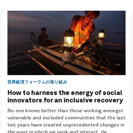
世界経済フォーラムの取り組み
How to harness the energy of social
innovators for an inclusive recovery
No-one knows better than those working amongst
vulnerable and excluded communities that the last
two years have created unprecedented changes in
the ways in which we work and interact, de...