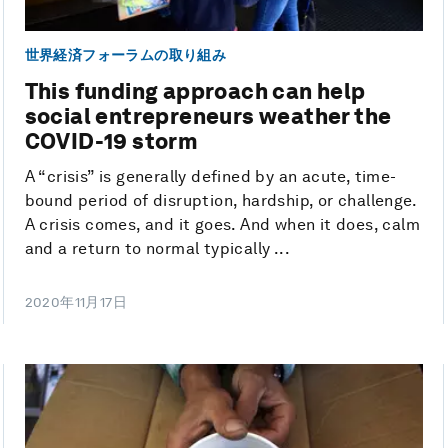
世界経済フォーラムの取り組み
This funding approach can help
social entrepreneurs weather the
COVID-19 storm
A “crisis” is generally defined by an acute, time-
bound period of disruption, hardship, or challenge.
A crisis comes, and it goes. And when it does, calm
and a return to normal typically ...
2020年11月17日