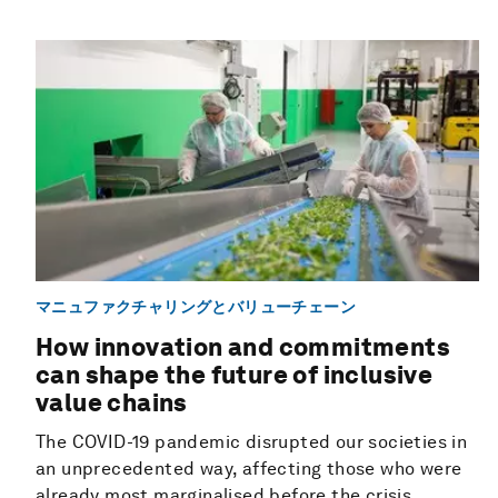
マニュファクチャリングとバリューチェーン
How innovation and commitments
can shape the future of inclusive
value chains
The COVID-19 pandemic disrupted our societies in
an unprecedented way, affecting those who were
already most marginalised before the crisis.