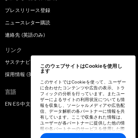
プレスリリース登録
ニュースレター購読
連絡先 (英語のみ)
リンク
サステナビリティへの取り組み
このウェブサイトはCookieを使用し
ます
採用情報 (英語のみ)
このサイトではCookieを使って、ユーザー
に合わせたコンテンツや広告の表示、トラ
言語
フィックの分析を行っています。またユー
ザーによるサイトの利用状況についても情
EN
ES
中文
日本語
▪
▪
▪
報を収集し、ソーシャルメディアや広告配
信、データ解析の各パートナーに情報を共
有しています。ここで収集された情報は、
ユーザーが各パートナーに提供した他の情
報や各パートナーのサービスを使用した際
に収集された情報と組み合わされ、各パー