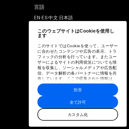
言語
EN
ES
中文
日本語
▪
▪
▪
このウェブサイトはCookieを使用し
ます
このサイトではCookieを使って、ユーザー
に合わせたコンテンツや広告の表示、トラ
フィックの分析を行っています。またユー
ザーによるサイトの利用状況についても情
報を収集し、ソーシャルメディアや広告配
信、データ解析の各パートナーに情報を共
有しています。ここで収集された情報は、
ユーザーが各パートナーに提供した他の情
報や各パートナーのサービスを使用した際
拒否
に収集された情報と組み合わされ、各パー
トナーによって使用されることがありま
全て許可
す。
カスタム化