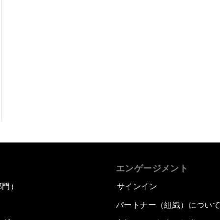
エンゲージメント
部門）
サインイン
パートナー（組織）につい