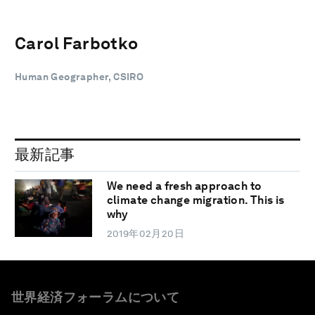
Carol Farbotko
Human Geographer, CSIRO
最新記事
We need a fresh approach to
climate change migration. This is
why
2019年02月20日
世界経済フォーラムについて