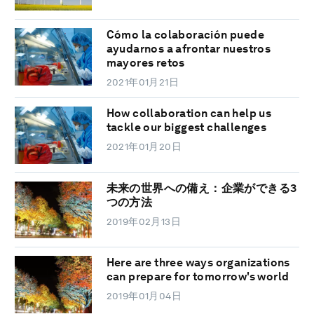
Cómo la colaboración puede
ayudarnos a afrontar nuestros
mayores retos
2021年01月21日
How collaboration can help us
tackle our biggest challenges
2021年01月20日
未来の世界への備え：企業ができる3
つの方法
2019年02月13日
Here are three ways organizations
can prepare for tomorrow's world
2019年01月04日