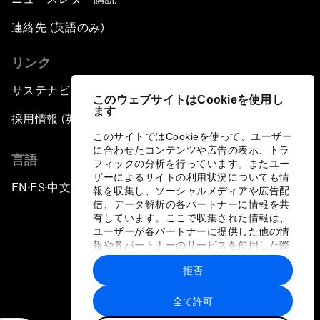
連絡先 (英語のみ)
リンク
サステナビリティへの取り組み
このウェブサイトはCookieを使用し
ます
採用情報 (英語のみ)
このサイトではCookieを使って、ユーザー
に合わせたコンテンツや広告の表示、トラ
言語
フィックの分析を行っています。またユー
ザーによるサイトの利用状況についても情
EN
ES
中文
日本語
▪
▪
▪
報を収集し、ソーシャルメディアや広告配
信、データ解析の各パートナーに情報を共
有しています。ここで収集された情報は、
ユーザーが各パートナーに提供した他の情
報や各パートナーのサービスを使用した際
に収集された情報と組み合わされ、各パー
拒否
トナーによって使用されることがありま
プライバシーポリシーと利用規約
す。
全て許可
サイトマップ