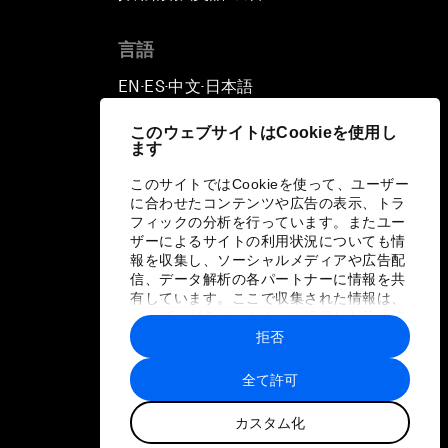
言語
EN
ES
中文
日本語
▪
▪
▪
このウェブサイトはCookieを使用し
ます
このサイトではCookieを使って、ユーザー
に合わせたコンテンツや広告の表示、トラ
フィックの分析を行っています。またユー
ザーによるサイトの利用状況についても情
報を収集し、ソーシャルメディアや広告配
信、データ解析の各パートナーに情報を共
有しています。ここで収集された情報は、
ユーザーが各パートナーに提供した他の情
報や各パートナーのサービスを使用した際
拒否
に収集された情報と組み合わされ、各パー
トナーによって使用されることがありま
全て許可
す。
カスタム化