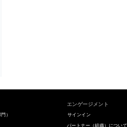
エンゲージメント
部門）
サインイン
パートナー（組織）につい