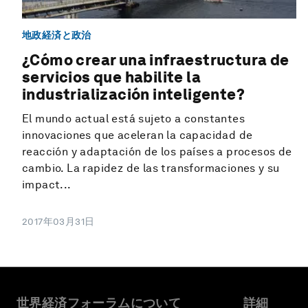
地政経済と政治
¿Cómo crear una infraestructura de
servicios que habilite la
industrialización inteligente?
El mundo actual está sujeto a constantes
innovaciones que aceleran la capacidad de
reacción y adaptación de los países a procesos de
cambio. La rapidez de las transformaciones y su
impact...
2017年03月31日
世界経済フォーラムについて
詳細