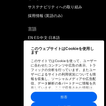
サステナビリティへの取り組み
採用情報 (英語のみ)
て
言語
EN
ES
中文
日本語
▪
▪
▪
このウェブサイトはCookieを使用し
ます
このサイトではCookieを使って、ユーザー
に合わせたコンテンツや広告の表示、トラ
フィックの分析を行っています。またユー
ザーによるサイトの利用状況についても情
報を収集し、ソーシャルメディアや広告配
信、データ解析の各パートナーに情報を共
有しています。ここで収集された情報は、
ユーザーが各パートナーに提供した他の情
報や各パートナーのサービスを使用した際
拒否
に収集された情報と組み合わされ、各パー
トナーによって使用されることがありま