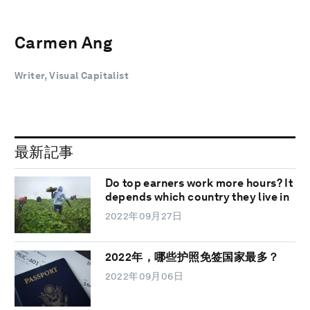
Carmen Ang
Writer, Visual Capitalist
最新記事
Do top earners work more hours? It
depends which country they live in
2022年09月27日
2022年，哪些护照免签国家最多？
2022年09月06日