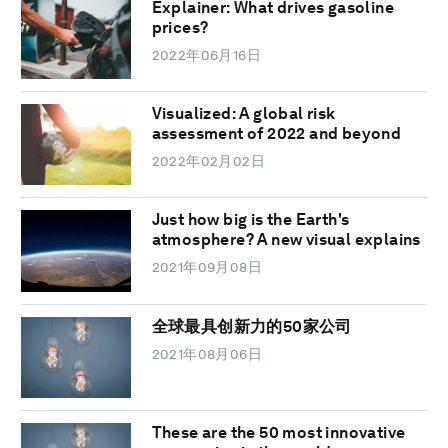
Explainer: What drives gasoline
prices?
2022年06月16日
Visualized: A global risk
assessment of 2022 and beyond
2022年02月02日
Just how big is the Earth's
atmosphere? A new visual explains
2021年09月08日
全球最具创新力的50家公司
2021年08月06日
These are the 50 most innovative