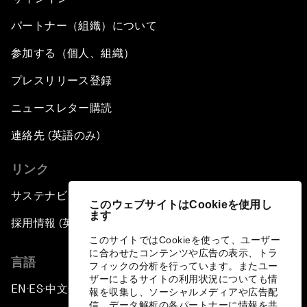
パートナー（組織）について
参加する（個人、組織）
プレスリリース登録
ニュースレター購読
連絡先 (英語のみ)
リンク
サステナビリティへの取り組み
このウェブサイトはCookieを使用し
ます
採用情報 (英語のみ)
このサイトではCookieを使って、ユーザー
に合わせたコンテンツや広告の表示、トラ
言語
フィックの分析を行っています。またユー
ザーによるサイトの利用状況についても情
EN
ES
中文
日本語
▪
▪
▪
報を収集し、ソーシャルメディアや広告配
信、データ解析の各パートナーに情報を共