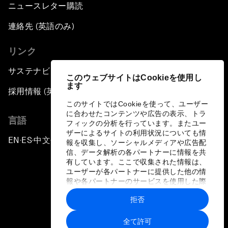
ニュースレター購読
連絡先 (英語のみ)
リンク
サステナビリティへの取り組み
このウェブサイトはCookieを使用し
ます
採用情報 (英語のみ)
このサイトではCookieを使って、ユーザー
に合わせたコンテンツや広告の表示、トラ
言語
フィックの分析を行っています。またユー
ザーによるサイトの利用状況についても情
EN
ES
中文
日本語
▪
▪
▪
報を収集し、ソーシャルメディアや広告配
信、データ解析の各パートナーに情報を共
有しています。ここで収集された情報は、
ユーザーが各パートナーに提供した他の情
報や各パートナーのサービスを使用した際
に収集された情報と組み合わされ、各パー
拒否
トナーによって使用されることがありま
プライバシーポリシーと利用規約
す。
全て許可
サイトマップ