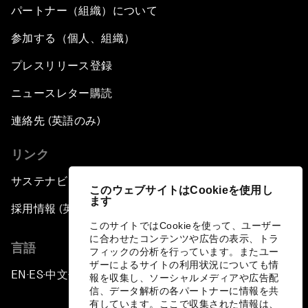
パートナー（組織）について
参加する（個人、組織）
プレスリリース登録
ニュースレター購読
連絡先 (英語のみ)
リンク
サステナビリティへの取り組み
このウェブサイトはCookieを使用し
ます
採用情報 (英語のみ)
このサイトではCookieを使って、ユーザー
に合わせたコンテンツや広告の表示、トラ
言語
フィックの分析を行っています。またユー
ザーによるサイトの利用状況についても情
EN
ES
中文
日本語
▪
▪
▪
報を収集し、ソーシャルメディアや広告配
信、データ解析の各パートナーに情報を共
有しています。ここで収集された情報は、