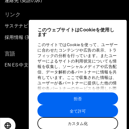
連絡先 (英語のみ)
リンク
サステナビリティへの取り組み
このウェブサイトはCookieを使用し
ます
採用情報 (英語のみ)
このサイトではCookieを使って、ユーザー
に合わせたコンテンツや広告の表示、トラ
言語
フィックの分析を行っています。またユー
ザーによるサイトの利用状況についても情
EN
ES
中文
日本語
▪
▪
▪
報を収集し、ソーシャルメディアや広告配
信、データ解析の各パートナーに情報を共
有しています。ここで収集された情報は、
ユーザーが各パートナーに提供した他の情
報や各パートナーのサービスを使用した際
に収集された情報と組み合わされ、各パー
拒否
トナーによって使用されることがありま
プライバシーポリシーと利用規約
す。
全て許可
サイトマップ
カスタム化
©
2026
世界経済フォーラム
EN
ES
中文
日本語