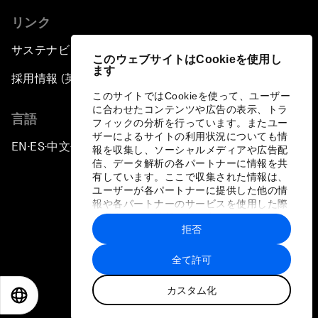
リンク
サステナビリティへの取り組み
このウェブサイトはCookieを使用し
ます
採用情報 (英語のみ)
このサイトではCookieを使って、ユーザー
に合わせたコンテンツや広告の表示、トラ
言語
フィックの分析を行っています。またユー
ザーによるサイトの利用状況についても情
EN
ES
中文
日本語
▪
▪
▪
報を収集し、ソーシャルメディアや広告配
信、データ解析の各パートナーに情報を共
有しています。ここで収集された情報は、
ユーザーが各パートナーに提供した他の情
報や各パートナーのサービスを使用した際
に収集された情報と組み合わされ、各パー
拒否
トナーによって使用されることがありま
プライバシーポリシーと利用規約
す。
全て許可
サイトマップ
カスタム化
©
2026
世界経済フォーラム
EN
ES
中文
日本語