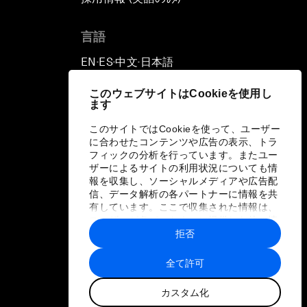
言語
EN
ES
中文
日本語
▪
▪
▪
このウェブサイトはCookieを使用し
ます
このサイトではCookieを使って、ユーザー
に合わせたコンテンツや広告の表示、トラ
フィックの分析を行っています。またユー
ザーによるサイトの利用状況についても情
報を収集し、ソーシャルメディアや広告配
信、データ解析の各パートナーに情報を共
有しています。ここで収集された情報は、
ユーザーが各パートナーに提供した他の情
報や各パートナーのサービスを使用した際
拒否
に収集された情報と組み合わされ、各パー
トナーによって使用されることがありま
全て許可
す。
カスタム化