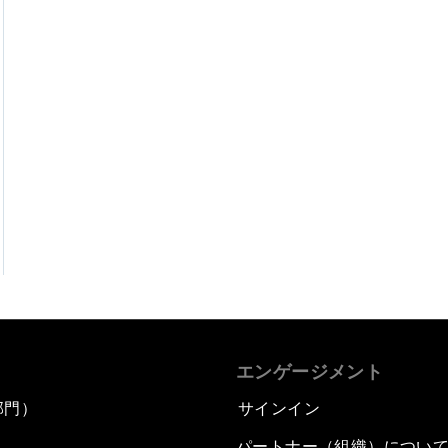
エンゲージメント
部門）
サインイン
パートナー（組織）につい