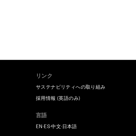
リンク
サステナビリティへの取り組み
採用情報 (英語のみ)
て
言語
EN
ES
中文
日本語
▪
▪
▪