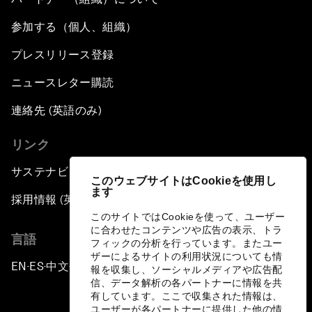
参加する（個人、組織）
プレスリリース登録
ニュースレター購読
連絡先 (英語のみ)
リンク
サステナビリティへの取り組み
このウェブサイトはCookieを使用し
ます
採用情報 (英語のみ)
このサイトではCookieを使って、ユーザー
に合わせたコンテンツや広告の表示、トラ
言語
フィックの分析を行っています。またユー
ザーによるサイトの利用状況についても情
EN
ES
中文
日本語
▪
▪
▪
報を収集し、ソーシャルメディアや広告配
信、データ解析の各パートナーに情報を共
有しています。ここで収集された情報は、
ユーザーが各パートナーに提供した他の情