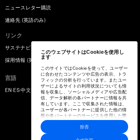
ニュースレター購読
連絡先 (英語のみ)
リンク
サステナビリティへの取り組み
このウェブサイトはCookieを使用し
ます
採用情報 (英語のみ)
このサイトではCookieを使って、ユーザー
に合わせたコンテンツや広告の表示、トラ
言語
フィックの分析を行っています。またユー
ザーによるサイトの利用状況についても情
EN
ES
中文
日本語
▪
▪
▪
報を収集し、ソーシャルメディアや広告配
信、データ解析の各パートナーに情報を共
有しています。ここで収集された情報は、
ユーザーが各パートナーに提供した他の情
報や各パートナーのサービスを使用した際
に収集された情報と組み合わされ、各パー
拒否
トナーによって使用されることがありま
プライバシーポリシーと利用規約
す。