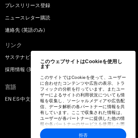
プレスリリース登録
ニュースレター購読
連絡先 (英語のみ)
リンク
サステナビリティへの取り組み
このウェブサイトはCookieを使用し
ます
採用情報 (英語のみ)
このサイトではCookieを使って、ユーザー
に合わせたコンテンツや広告の表示、トラ
言語
フィックの分析を行っています。またユー
ザーによるサイトの利用状況についても情
EN
ES
中文
日本語
▪
▪
▪
報を収集し、ソーシャルメディアや広告配
信、データ解析の各パートナーに情報を共
有しています。ここで収集された情報は、
ユーザーが各パートナーに提供した他の情
報や各パートナーのサービスを使用した際
に収集された情報と組み合わされ、各パー
拒否
トナーによって使用されることがありま