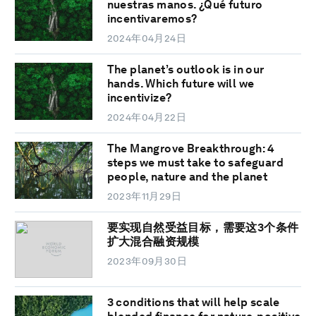
nuestras manos. ¿Qué futuro
incentivaremos?
2024年04月24日
The planet’s outlook is in our
hands. Which future will we
incentivize?
2024年04月22日
The Mangrove Breakthrough: 4
steps we must take to safeguard
people, nature and the planet
2023年11月29日
要实现自然受益目标，需要这3个条件
扩大混合融资规模
2023年09月30日
3 conditions that will help scale