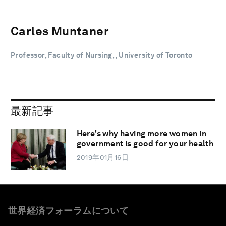
Carles Muntaner
Professor, Faculty of Nursing, , University of Toronto
最新記事
Here's why having more women in
government is good for your health
2019年01月16日
世界経済フォーラムについて