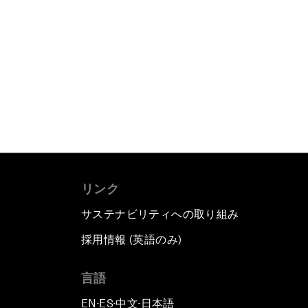
リンク
サステナビリティへの取り組み
採用情報 (英語のみ)
て
言語
EN
ES
中文
日本語
▪
▪
▪